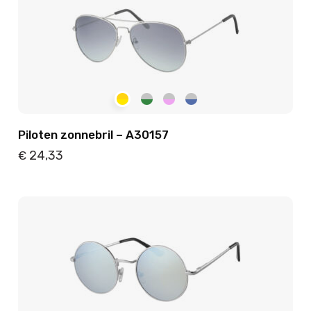
Piloten zonnebril – A30157
24,33
€
Details
Toevoegen