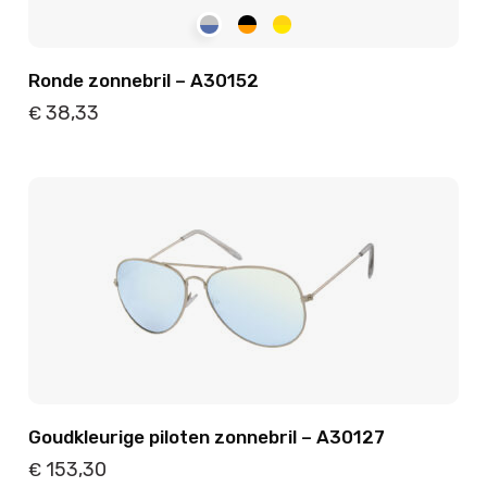
Ronde zonnebril – A30152
38,33
€
Details
Toevoegen
Goudkleurige piloten zonnebril – A30127
153,30
€