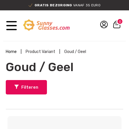
GRATIS BEZORGING
VANAF 35 EURO
0
Home
|
Product Variant
|
Goud / Geel
Goud / Geel
Filteren