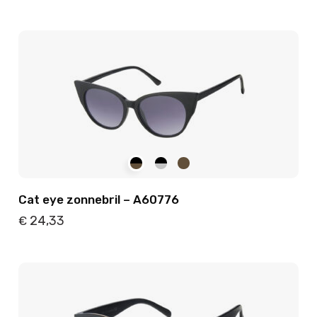
Details
Toevoegen
Cat eye zonnebril – A60776
24,33
€
Details
Toevoegen