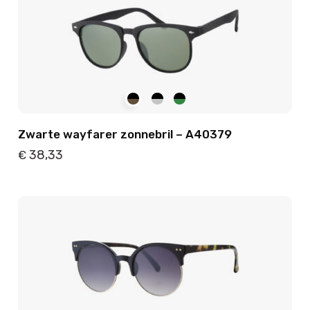
Zwarte wayfarer zonnebril – A40379
38,33
€
Details
Toevoegen