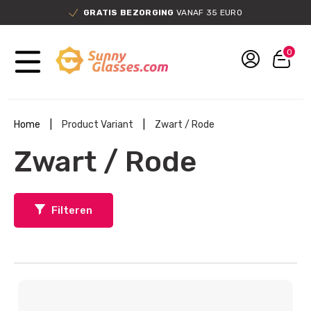
GRATIS BEZORGING
VANAF 35 EURO
0
Home
|
Product Variant
|
Zwart / Rode
Zwart / Rode
Filteren