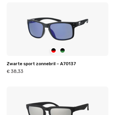
Details
Toevoegen
Zwarte sport zonnebril – A70137
38,33
€
Details
Toevoegen