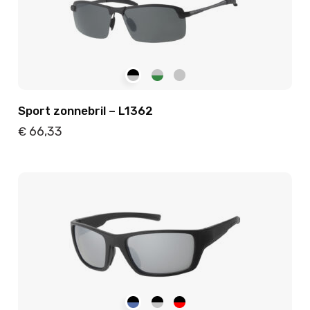
Sport zonnebril – L1362
66,33
€
Details
Toevoegen