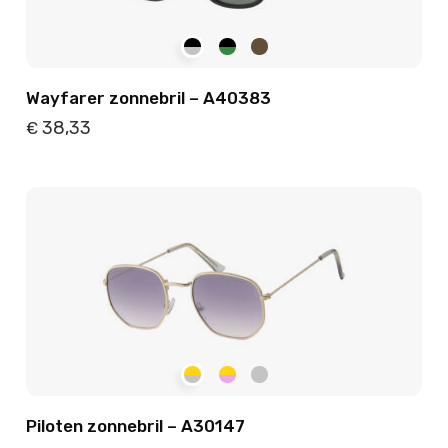
Wayfarer zonnebril – A40383
38,33
€
Details
Toevoegen
Piloten zonnebril – A30147