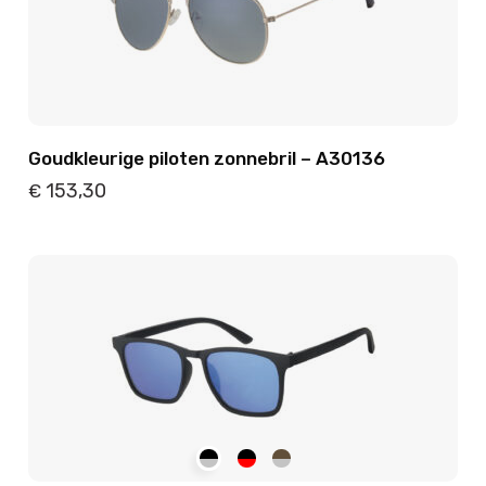
Goudkleurige piloten zonnebril – A30136
153,30
€
Details
Toevoegen