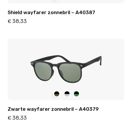
Shield wayfarer zonnebril – A40387
38,33
€
Details
Toevoegen
Zwarte wayfarer zonnebril – A40379
38,33
€