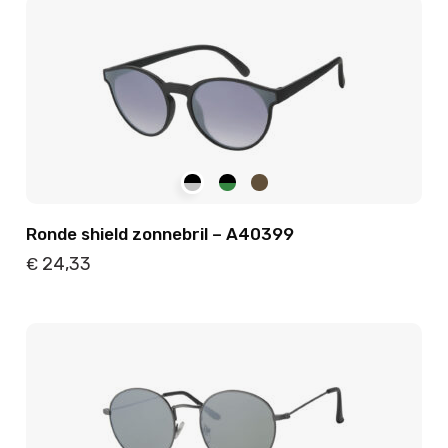
Ronde shield zonnebril – A40399
24,33
€
Details
Toevoegen