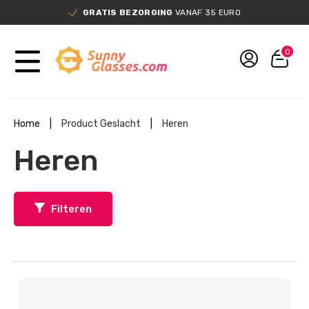
GRATIS BEZORGING
VANAF 35 EURO
0
Home
|
Product Geslacht
|
Heren
Heren
Filteren