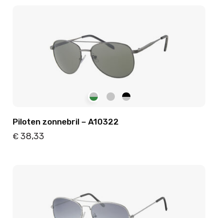
Details
Toevoegen
Piloten zonnebril – A10322
38,33
€
Details
Toevoegen