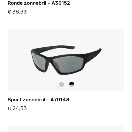
Ronde zonnebril – A30152
38,33
€
Details
Toevoegen
Sport zonnebril – A70148
24,33
€
Details
Toevoegen