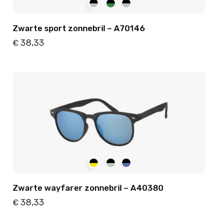
Zwarte sport zonnebril – A70146
38,33
€
Details
Toevoegen
Zwarte wayfarer zonnebril – A40380
38,33
€