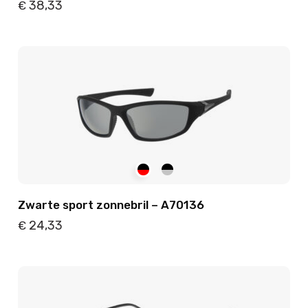
38,33
€
Details
Toevoegen
Zwarte sport zonnebril – A70136
24,33
€
Details
Toevoegen