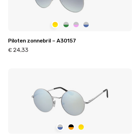
Piloten zonnebril – A30157
24,33
€
Details
Toevoegen