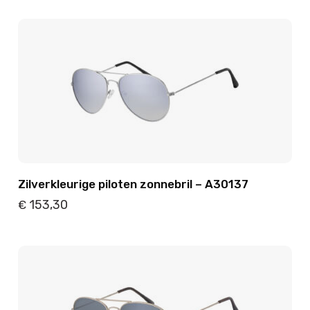
Details
Toevoegen
Zilverkleurige piloten zonnebril – A30137
153,30
€
Details
Toevoegen