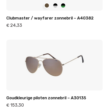
Clubmaster / wayfarer zonnebril – A40382
24,33
€
Details
Toevoegen
Goudkleurige piloten zonnebril – A30135
153,30
€