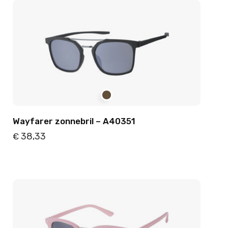
Wayfarer zonnebril – A40351
38,33
€
Details
Toevoegen