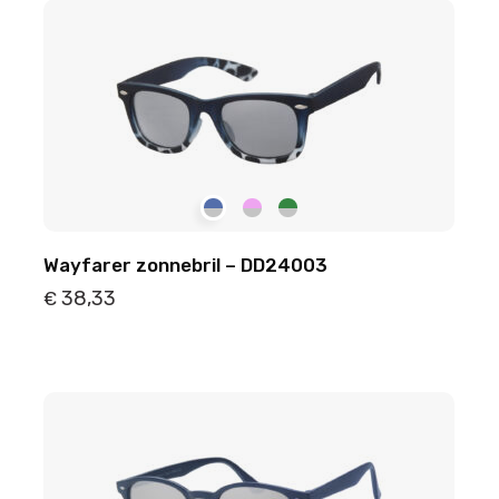
Wayfarer zonnebril – DD24003
38,33
€
Details
Toevoegen