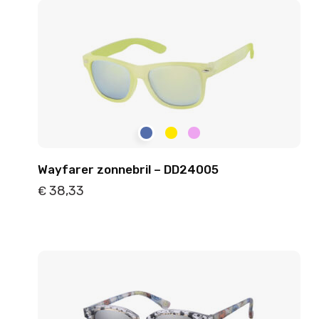
Wayfarer zonnebril – DD24005
38,33
€
Details
Toevoegen