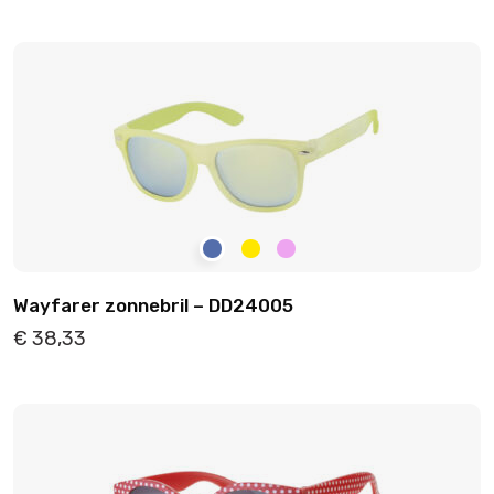
Details
Toevoegen
Wayfarer zonnebril – DD24005
€
38,33
Details
Toevoegen