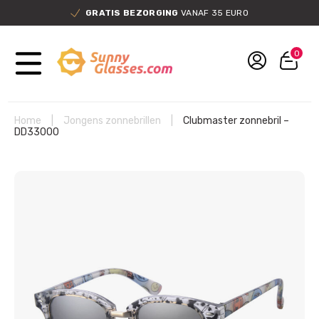
GRATIS BEZORGING
VANAF 35 EURO
0
Home
|
Jongens zonnebrillen
|
Clubmaster zonnebril –
DD33000