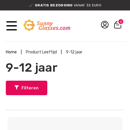
GRATIS BEZORGING
VANAF 35 EURO
0
Home
|
Product Leeftijd
|
9-12 jaar
9-12 jaar
Filteren