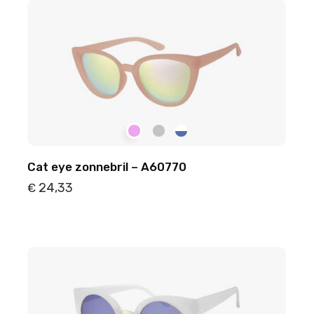
Cat eye zonnebril – A60770
24,33
€
Details
Toevoegen