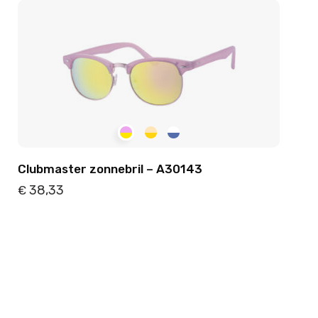
Clubmaster zonnebril – A30143
38,33
€
Details
Toevoegen