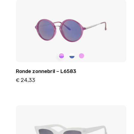
Ronde zonnebril – L6583
24,33
€
Details
Toevoegen