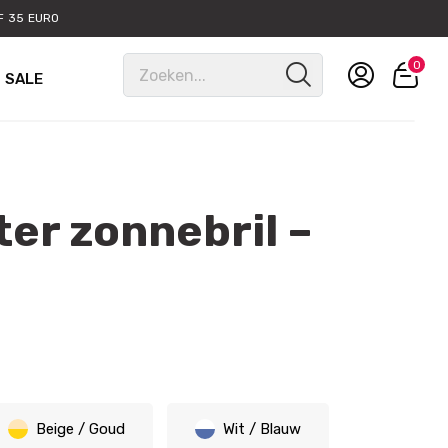
 35 EURO
0
SALE
er zonnebril –
Beige / Goud
Wit / Blauw