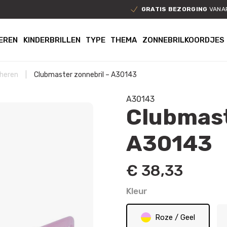
GRATIS BEZORGING
VANAF
EREN
KINDERBRILLEN
TYPE
THEMA
ZONNEBRILKOORDJES
 heren
|
Clubmaster zonnebril – A30143
A30143
Clubmast
A30143
€
38,33
Kleur
Roze / Geel