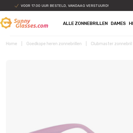
VOOR 17.00 UUR BESTELD, VANDAAG VERSTUURD!
ALLE ZONNEBRILLEN
DAMES
H
Home
|
Goedkope heren zonnebrillen
|
Clubmaster zonnebril