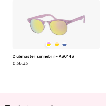
Clubmaster zonnebril – A30143
38,33
€
Details
Toevoegen