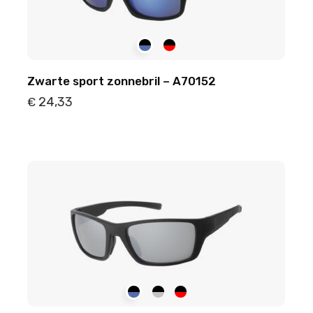
Zwarte sport zonnebril – A70152
24,33
€
Details
Toevoegen