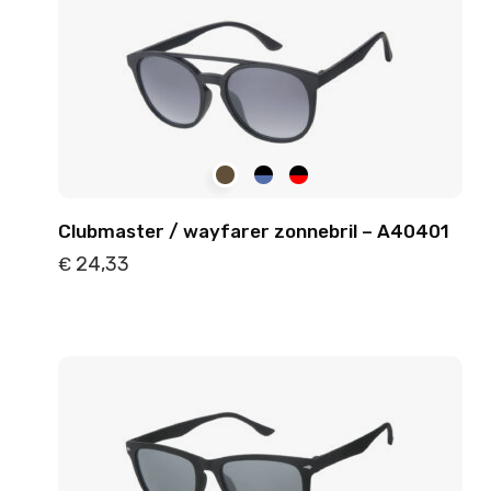
Clubmaster / wayfarer zonnebril – A40401
24,33
€
Details
Toevoegen