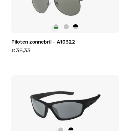
Piloten zonnebril – A10322
38,33
€
Details
Toevoegen