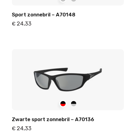
Sport zonnebril – A70148
24,33
€
Details
Toevoegen
Zwarte sport zonnebril – A70136
24,33
€