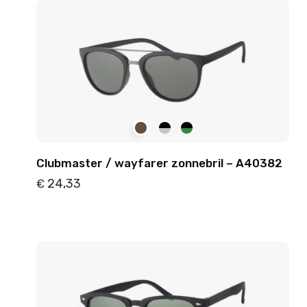
Clubmaster / wayfarer zonnebril – A40382
24,33
€
Details
Toevoegen