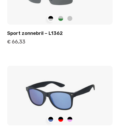
Sport zonnebril – L1362
66,33
€
Details
Toevoegen