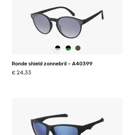
Ronde shield zonnebril – A40399
24,33
€
Details
Toevoegen