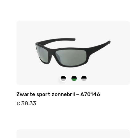
Details
Toevoegen
Zwarte sport zonnebril – A70146
38,33
€
Details
Toevoegen