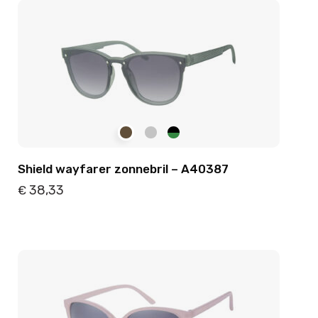
Shield wayfarer zonnebril – A40387
38,33
€
Details
Toevoegen