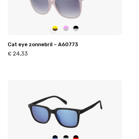
Cat eye zonnebril – A60773
24,33
€
Details
Toevoegen