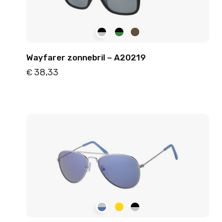
Wayfarer zonnebril – A20219
38,33
€
Details
Toevoegen