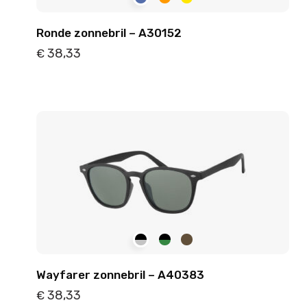
Ronde zonnebril – A30152
38,33
€
Details
Toevoegen
Wayfarer zonnebril – A40383
38,33
€