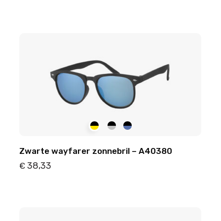
Details
Toevoegen
Zwarte wayfarer zonnebril – A40380
38,33
€
Details
Toevoegen