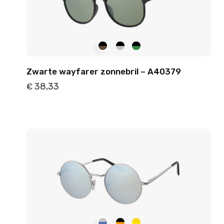
Zwarte wayfarer zonnebril – A40379
38,33
€
Details
Toevoegen