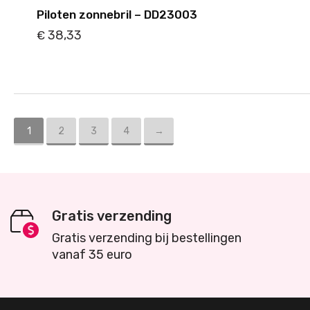
Piloten zonnebril – DD23003
38,33
€
Details
Toevoegen
1
2
3
4
→
Gratis verzending
Gratis verzending bij bestellingen
vanaf 35 euro