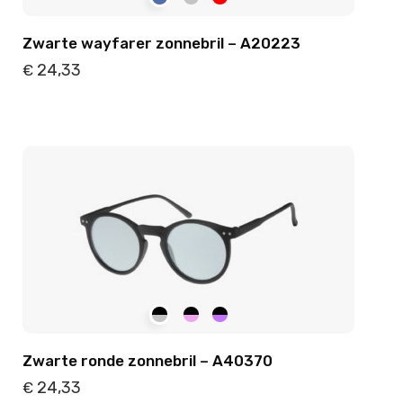
Zwarte wayfarer zonnebril – A20223
24,33
€
Details
Toevoegen
Zwarte ronde zonnebril – A40370
24,33
€