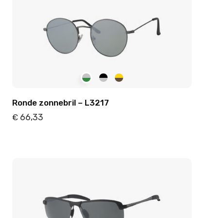
Ronde zonnebril – L3217
66,33
€
Details
Toevoegen