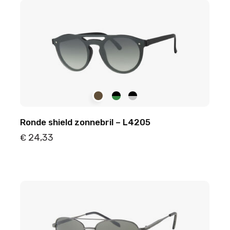
Ronde shield zonnebril – L4205
24,33
€
Details
Toevoegen