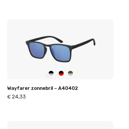
Details
Toevoegen
Wayfarer zonnebril – A40402
24,33
€
Details
Toevoegen