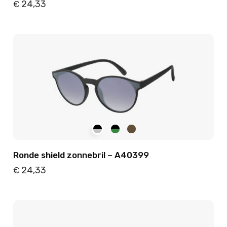
24,33
€
Details
Toevoegen
Ronde shield zonnebril – A40399
24,33
€
Details
Toevoegen