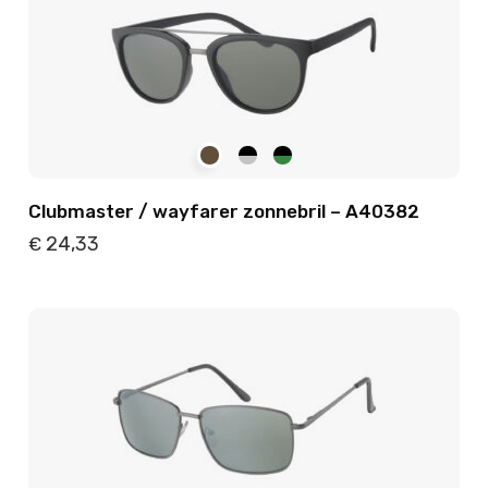
Clubmaster / wayfarer zonnebril – A40382
24,33
€
Details
Toevoegen