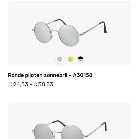
Details
Toevoegen
Ronde piloten zonnebril – A30158
24,33
38,33
€
€
-
Details
Toevoegen