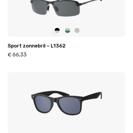
Sport zonnebril – L1362
66,33
€
Details
Toevoegen