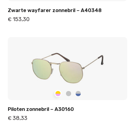
Zwarte wayfarer zonnebril – A40348
153,30
€
Details
Toevoegen
Piloten zonnebril – A30160
38,33
€