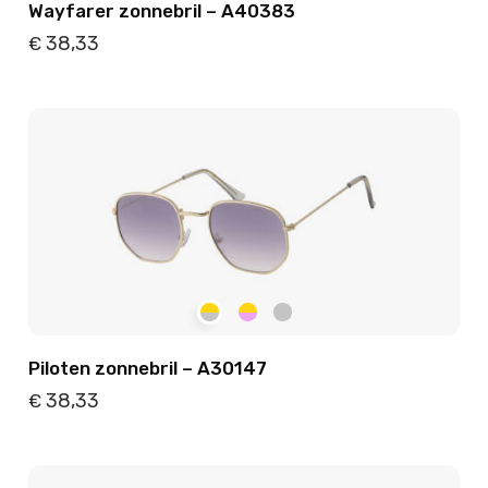
Wayfarer zonnebril – A40383
38,33
€
Details
Toevoegen
Piloten zonnebril – A30147
38,33
€
Details
Toevoegen