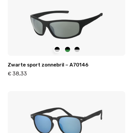
Zwarte sport zonnebril – A70146
38,33
€
Details
Toevoegen