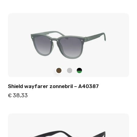
Details
Toevoegen
Shield wayfarer zonnebril – A40387
38,33
€
Details
Toevoegen