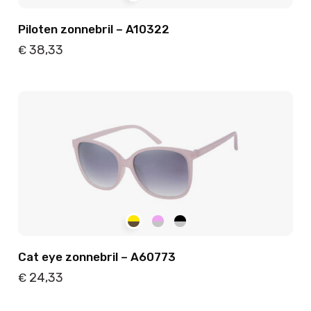
Piloten zonnebril – A10322
38,33
€
Details
Toevoegen
Cat eye zonnebril – A60773
24,33
€