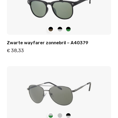
Zwarte wayfarer zonnebril – A40379
38,33
€
Details
Toevoegen