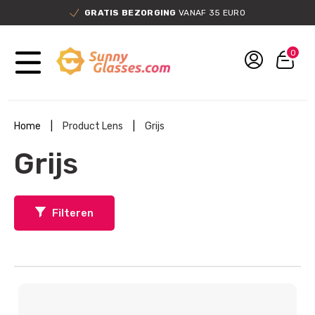
GRATIS BEZORGING
VANAF 35 EURO
0
Home
|
Product Lens
|
Grijs
Grijs
Filteren