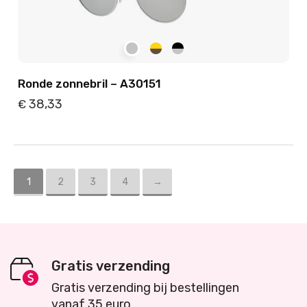
Ronde zonnebril – A30151
38,33
€
Details
Toevoegen
1
2
3
4
→
Gratis verzending
Gratis verzending bij bestellingen
vanaf 35 euro