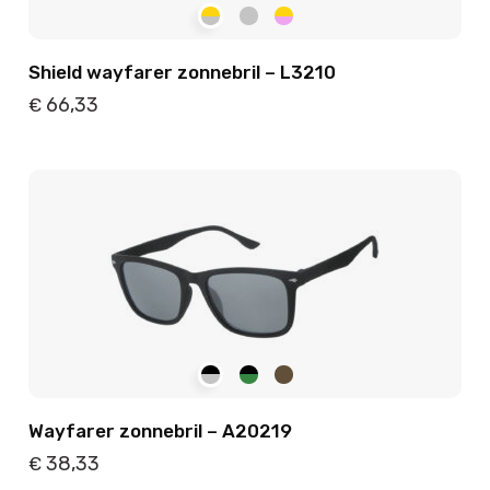
Shield wayfarer zonnebril – L3210
66,33
€
Details
Toevoegen
Wayfarer zonnebril – A20219
38,33
€