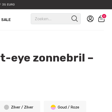
 35 EURO
0
SALE
t-eye zonnebril –
Zilver / Zilver
Goud / Roze