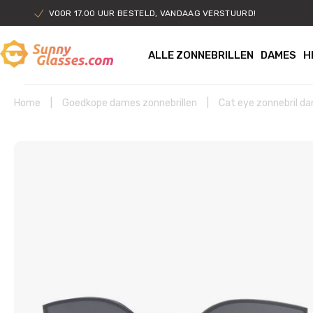
VOOR 17.00 UUR BESTELD, VANDAAG VERSTUURD!
ALLE ZONNEBRILLEN
DAMES
H
Home
|
Goedkope dames zonnebrillen
|
Cat eye zonnebril d