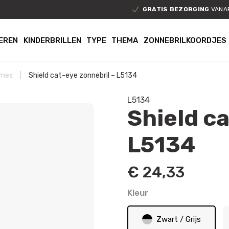
GRATIS BEZORGING
VANAF
EREN
KINDERBRILLEN
TYPE
THEMA
ZONNEBRILKOORDJES
ames
|
Shield cat-eye zonnebril – L5134
L5134
Shield ca
L5134
€
24,33
Kleur
Zwart / Grijs