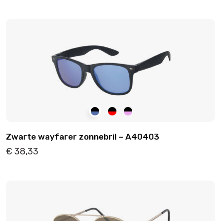
Details
Toevoegen
Zwarte wayfarer zonnebril – A40403
€
38,33
Details
Toevoegen