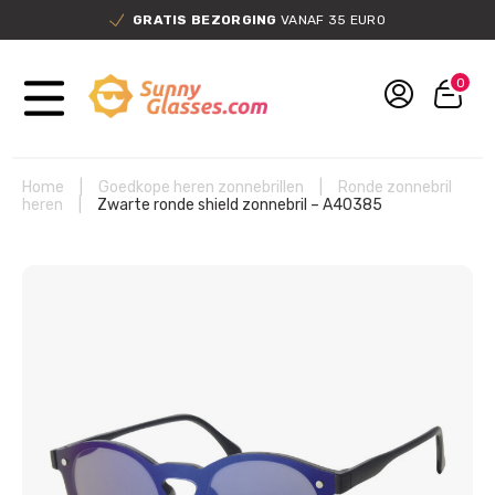
GRATIS BEZORGING
VANAF 35 EURO
0
Home
|
Goedkope heren zonnebrillen
|
Ronde zonnebril
heren
|
Zwarte ronde shield zonnebril – A40385