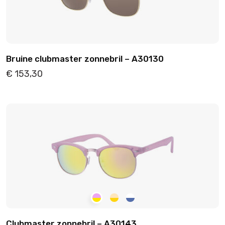
Bruine clubmaster zonnebril – A30130
€
153,30
Details
Toevoegen
Clubmaster zonnebril – A30143