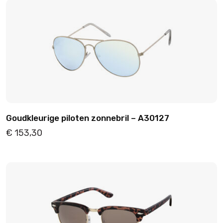
Goudkleurige piloten zonnebril – A30127
€
153,30
Details
Toevoegen