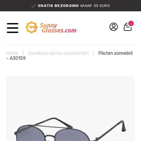
GRATIS BEZORGING
VANAF 35 EURO
0
Home
|
Goedkope dames zonnebrillen
|
Piloten zonnebril
– A30159