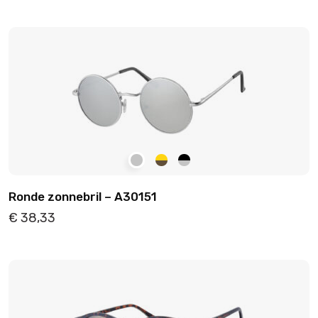
Details
Toevoegen
Ronde zonnebril – A30151
€
38,33
Details
Toevoegen