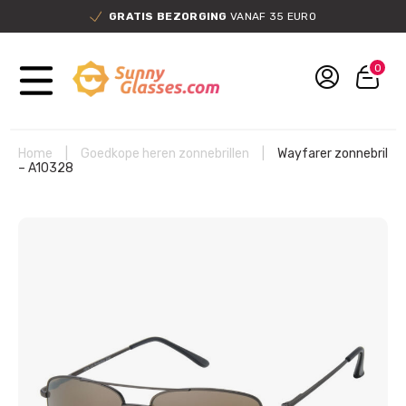
GRATIS BEZORGING
VANAF 35 EURO
0
Home
|
Goedkope heren zonnebrillen
|
Wayfarer zonnebril
– A10328